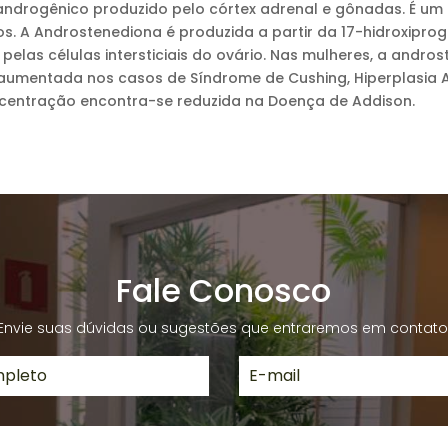
ndrogênico produzido pelo córtex adrenal e gônadas. É um c
 A Androstenediona é produzida a partir da 17-hidroxiprog
elas células intersticiais do ovário. Nas mulheres, a andro
aumentada nos casos de Síndrome de Cushing, Hiperplasia 
concentração encontra-se reduzida na Doença de Addison.
Fale Conosco
Envie suas dúvidas ou sugestões que entraremos em contato