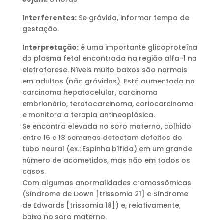
Interferentes:
Se grávida, informar tempo de
gestação.
Interpretação:
é uma importante glicoproteína
do plasma fetal encontrada na região alfa-1 na
eletroforese. Níveis muito baixos são normais
em adultos (não grávidas). Está aumentada no
carcinoma hepatocelular, carcinoma
embrionário, teratocarcinoma, coriocarcinoma
e monitora a terapia antineoplásica.
Se encontra elevada no soro materno, colhido
entre 16 e 18 semanas detectam defeitos do
tubo neural (ex.: Espinha bífida) em um grande
número de acometidos, mas não em todos os
casos.
Com algumas anormalidades cromossômicas
(Síndrome de Down [trissomia 21] e Síndrome
de Edwards [trissomia 18]) e, relativamente,
baixo no soro materno.